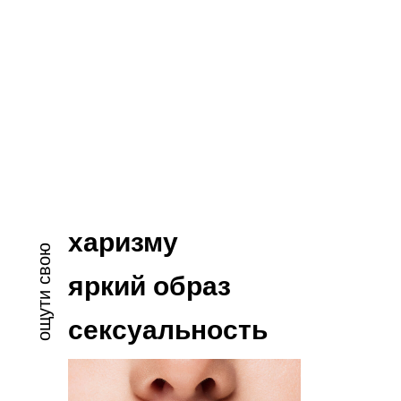
харизму
ощути свою
яркий образ
сексуальность