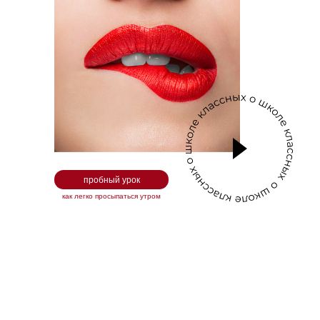
пробный урок
как легко просыпаться утром